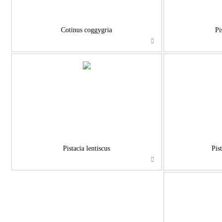
Cotinus coggygria
Pi
Pistacia lentiscus
Pis