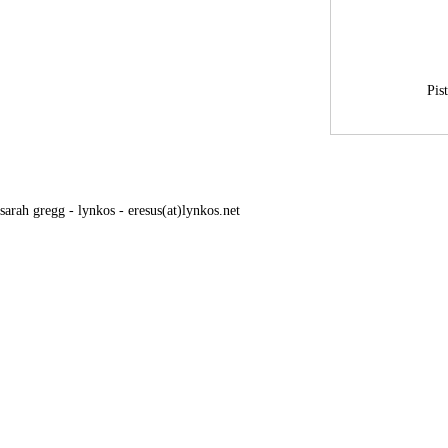
Pis
sarah gregg - lynkos - eresus(at)lynkos.net