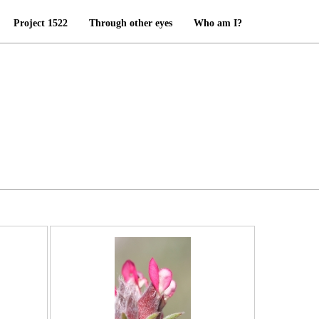
Project 1522
Through other eyes
Who am I?