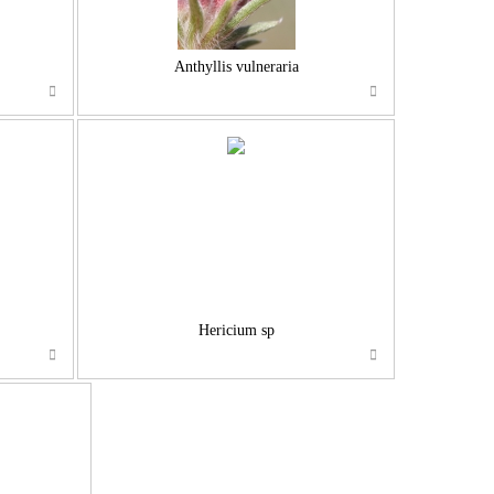
Anthyllis vulneraria
…
Hericium sp