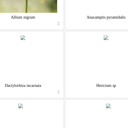
Allium nigrum
Anacamptis pyramidalis
…
…
Dactylorhiza incarnata
Hericium sp
…
…