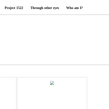
Project 1522
Through other eyes
Who am I?
…