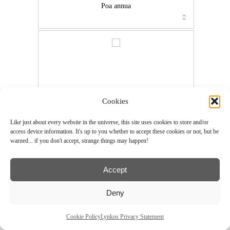
Poa annua
…
Cookies
Like just about every website in the universe, this site uses cookies to store and/or
Poa annua
access device information. It's up to you whether to accept these cookies or not, but be
warned... if you don't accept, strange things may happen!
Accept
…
Deny
Cookie Policy
Lynkos Privacy Statement