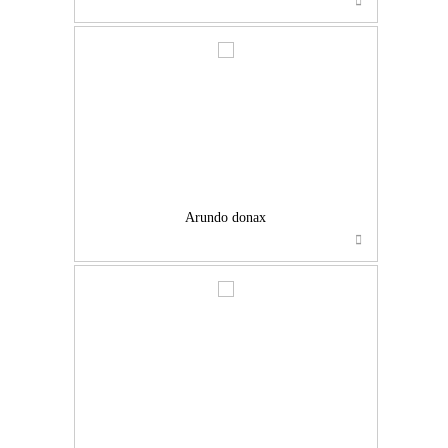
…
Arundo donax
…